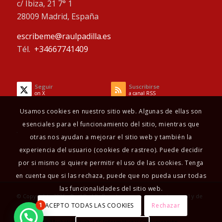
c/ Ibiza, 21 7° 1
28009 Madrid, España
escribeme@raulpadilla.es
Tél.
+34667741409
Seguir
Suscribirse
on X
a canal RSS
Usamos cookies en nuestro sitio web. Algunas de ellas son
esenciales para el funcionamiento del sitio, mientras que
otras nos ayudan a mejorar el sitio web y también la
experiencia del usuario (cookies de rastreo). Puede decidir
por si mismo si quiere permitir el uso de las cookies. Tenga
en cuenta que si las rechaza, puede que no pueda usar todas
las funcionalidades del sitio web.
© Copyright - 2025 - Raul Padilla Psicoterapeuta, terapeuta sexual y de
ACEPTO TODAS LAS COOKIES
Rechazar
1
pareja
Diseño Web
Marketing digital
FF Informática y Comunicación