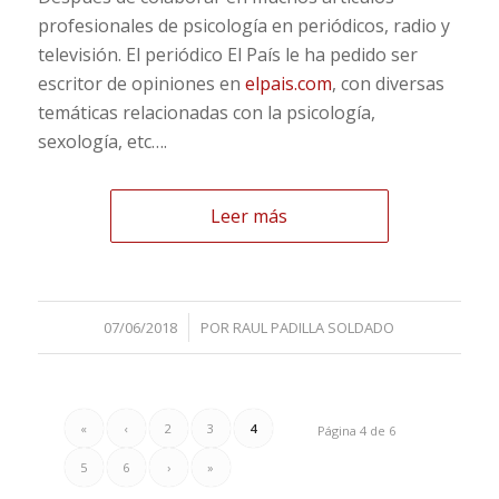
profesionales de psicología en periódicos, radio y
televisión. El periódico El País le ha pedido ser
escritor de opiniones en
elpais.com
, con diversas
temáticas relacionadas con la psicología,
sexología, etc….
Leer más
/
07/06/2018
POR
RAUL PADILLA SOLDADO
«
‹
2
3
4
Página 4 de 6
5
6
›
»