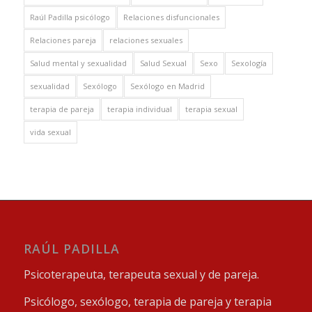
Raúl Padilla psicólogo
Relaciones disfuncionales
Relaciones pareja
relaciones sexuales
Salud mental y sexualidad
Salud Sexual
Sexo
Sexología
sexualidad
Sexólogo
Sexólogo en Madrid
terapia de pareja
terapia individual
terapia sexual
vida sexual
RAÚL PADILLA
Psicoterapeuta, terapeuta sexual y de pareja.
Psicólogo, sexólogo, terapia de pareja y terapia