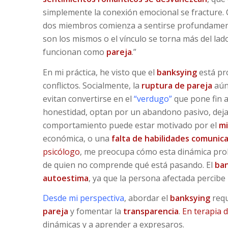
simplemente la conexión emocional se fracture.
dos miembros comienza a sentirse profundament
son los mismos o el vínculo se torna más del lado
funcionan como
pareja
.”
En mi práctica, he visto que el
banksying
está pr
conflictos. Socialmente, la
ruptura de pareja
aún
evitan convertirse en el
“verdugo”
que pone fin al
honestidad, optan por un abandono pasivo, deja
comportamiento puede estar motivado por el
mi
económica, o una
falta de habilidades comunica
psicólogo
, me preocupa cómo esta dinámica pro
de quien no comprende qué está pasando. El
ban
autoestima
, ya que la persona afectada percibe 
Desde mi perspectiva
, abordar el
banksying
requ
pareja
y fomentar la
transparencia
.
En terapia 
dinámicas y a aprender a expresaros.