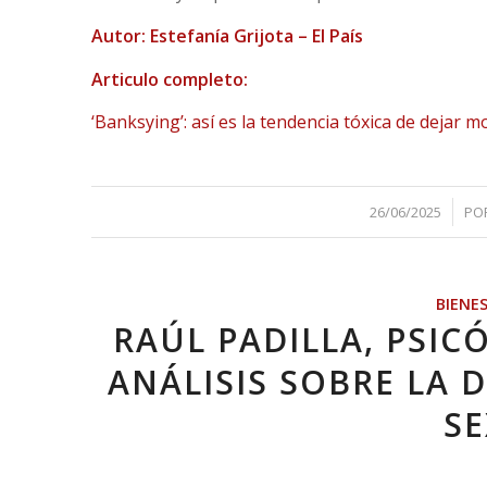
Autor: Estefanía Grijota – El País
Articulo completo:
‘Banksying’: así es la tendencia tóxica de dejar 
/
26/06/2025
PO
BIENE
RAÚL PADILLA, PSI
ANÁLISIS SOBRE LA 
S