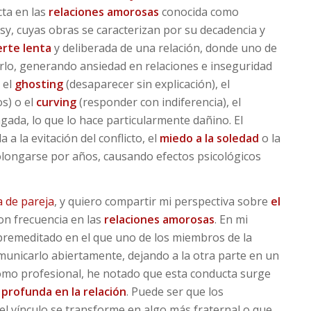
ta en las
relaciones amorosas
conocida como
nksy, cuyas obras se caracterizan por su decadencia y
rte lenta
y deliberada de una relación, donde uno de
rlo, generando ansiedad en relaciones e inseguridad
 el
ghosting
(desaparecer sin explicación), el
s) o el
curving
(responder con indiferencia), el
ada, lo que lo hace particularmente dañino. El
 a la evitación del conflicto, el
miedo a la soledad
o la
olongarse por años, causando efectos psicológicos
 de pareja
, y quiero compartir mi perspectiva sobre
el
n frecuencia en las
relaciones amorosas
. En mi
 premeditado en el que uno de los miembros de la
omunicarlo abiertamente, dejando a la otra parte en un
Como profesional, he notado que esta conducta surge
 profunda en la relación
. Puede ser que los
 el vínculo se transforme en algo más fraternal o que