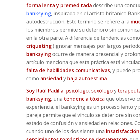
forma lenta y premeditada
describe una conduc
banksying
, inspirada en el artista británico Ba
autodestrucción. Este término se refiere a la
mue
los miembros permite su deterioro sin comunica
en la otra parte. A diferencia de tendencias como
criqueting
(ignorar mensajes por largos periodo
banksying
ocurre de manera presencial y prolong
artículo menciona que esta práctica está vinculada
falta de habilidades comunicativas
, y puede pr
como
ansiedad
y
baja autoestima.
Soy
Raúl Padilla
,
psicólogo
,
sexólogo
y
terapeuta
banksying
, una
tendencia tóxica
que observo co
experiencia, el banksying es un proceso lento y
pareja permite que el vínculo se deteriore sin c
estado de confusión y ansiedad en relaciones. 
cuando uno de los dos siente una
insatisfacción
sentimientos románticos se desvanezcan
, que