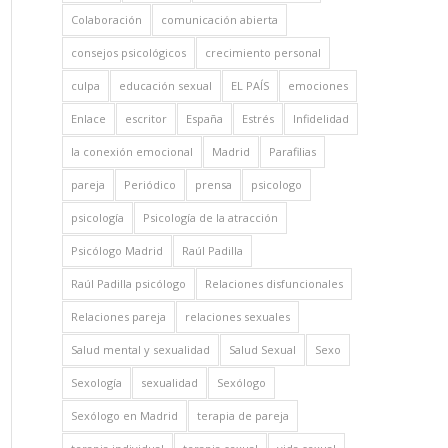
Colaboración
comunicación abierta
consejos psicológicos
crecimiento personal
culpa
educación sexual
EL PAÍS
emociones
Enlace
escritor
España
Estrés
Infidelidad
la conexión emocional
Madrid
Parafilias
pareja
Periódico
prensa
psicologo
psicología
Psicología de la atracción
Psicólogo Madrid
Raúl Padilla
Raúl Padilla psicólogo
Relaciones disfuncionales
Relaciones pareja
relaciones sexuales
Salud mental y sexualidad
Salud Sexual
Sexo
Sexología
sexualidad
Sexólogo
Sexólogo en Madrid
terapia de pareja