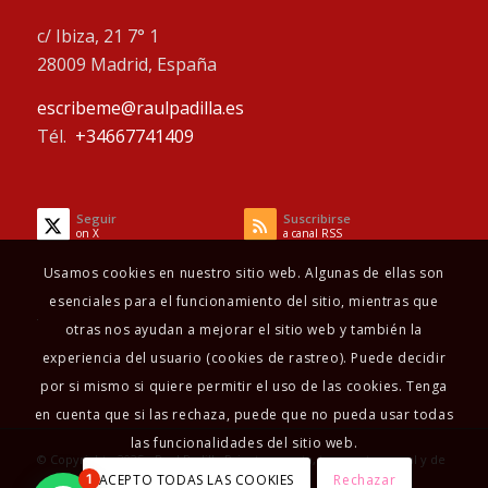
c/ Ibiza, 21 7° 1
28009 Madrid, España
escribeme@raulpadilla.es
Tél.
+34667741409
Seguir
Suscribirse
on X
a canal RSS
Usamos cookies en nuestro sitio web. Algunas de ellas son
esenciales para el funcionamiento del sitio, mientras que
otras nos ayudan a mejorar el sitio web y también la
experiencia del usuario (cookies de rastreo). Puede decidir
por si mismo si quiere permitir el uso de las cookies. Tenga
en cuenta que si las rechaza, puede que no pueda usar todas
las funcionalidades del sitio web.
© Copyright - 2025 - Raul Padilla Psicoterapeuta, terapeuta sexual y de
ACEPTO TODAS LAS COOKIES
Rechazar
1
pareja