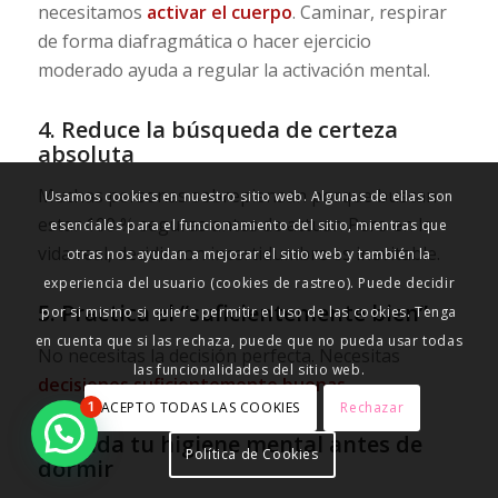
necesitamos
activar el cuerpo
. Caminar, respirar
de forma diafragmática o hacer ejercicio
moderado ayuda a regular la activación mental.
4. Reduce la búsqueda de certeza
absoluta
Muchas personas sobrepiensan porque buscan
Usamos cookies en nuestro sitio web. Algunas de ellas son
estar 100 % seguras antes de actuar. Pero en la
esenciales para el funcionamiento del sitio, mientras que
vida real, decidir con incertidumbre es inevitable.
otras nos ayudan a mejorar el sitio web y también la
experiencia del usuario (cookies de rastreo). Puede decidir
5. Practica el “suficientemente bien”
por si mismo si quiere permitir el uso de las cookies. Tenga
en cuenta que si las rechaza, puede que no pueda usar todas
No necesitas la decisión perfecta. Necesitas
las funcionalidades del sitio web.
decisiones suficientemente buenas
.
ACEPTO TODAS LAS COOKIES
Rechazar
1
6. Cuida tu higiene mental antes de
Política de Cookies
dormir