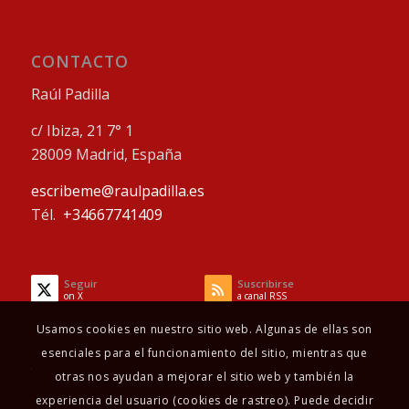
CONTACTO
Raúl Padilla
c/ Ibiza, 21 7° 1
28009 Madrid, España
escribeme@raulpadilla.es
Tél.
+34667741409
Seguir
Suscribirse
on X
a canal RSS
Usamos cookies en nuestro sitio web. Algunas de ellas son
esenciales para el funcionamiento del sitio, mientras que
otras nos ayudan a mejorar el sitio web y también la
experiencia del usuario (cookies de rastreo). Puede decidir