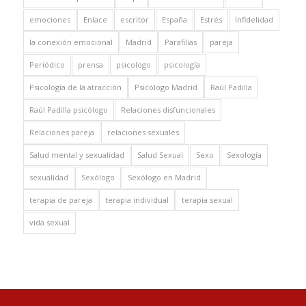
emociones
Enlace
escritor
España
Estrés
Infidelidad
la conexión emocional
Madrid
Parafilias
pareja
Periódico
prensa
psicologo
psicología
Psicología de la atracción
Psicólogo Madrid
Raúl Padilla
Raúl Padilla psicólogo
Relaciones disfuncionales
Relaciones pareja
relaciones sexuales
Salud mental y sexualidad
Salud Sexual
Sexo
Sexología
sexualidad
Sexólogo
Sexólogo en Madrid
terapia de pareja
terapia individual
terapia sexual
vida sexual