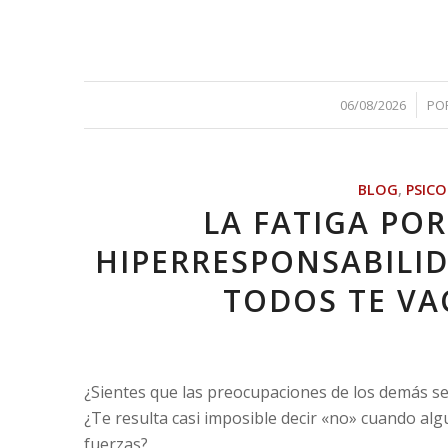
/
06/08/2026
PO
BLOG
,
PSIC
LA FATIGA PO
HIPERRESPONSABILI
TODOS TE VA
¿Sientes que las preocupaciones de los demás s
¿Te resulta casi imposible decir «no» cuando algui
fuerzas?