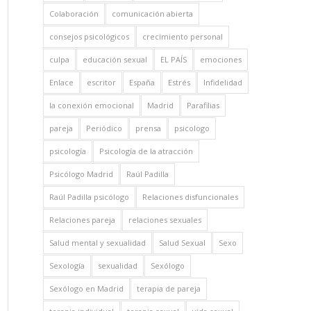
Colaboración
comunicación abierta
consejos psicológicos
crecimiento personal
culpa
educación sexual
EL PAÍS
emociones
Enlace
escritor
España
Estrés
Infidelidad
la conexión emocional
Madrid
Parafilias
pareja
Periódico
prensa
psicologo
psicología
Psicología de la atracción
Psicólogo Madrid
Raúl Padilla
Raúl Padilla psicólogo
Relaciones disfuncionales
Relaciones pareja
relaciones sexuales
Salud mental y sexualidad
Salud Sexual
Sexo
Sexología
sexualidad
Sexólogo
Sexólogo en Madrid
terapia de pareja