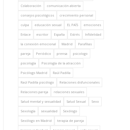
Colaboración
comunicación abierta
consejos psicológicos
crecimiento personal
culpa
educación sexual
EL PAÍS
emociones
Enlace
escritor
España
Estrés
Infidelidad
la conexión emocional
Madrid
Parafilias
pareja
Periódico
prensa
psicologo
psicología
Psicología de la atracción
Psicólogo Madrid
Raúl Padilla
Raúl Padilla psicólogo
Relaciones disfuncionales
Relaciones pareja
relaciones sexuales
Salud mental y sexualidad
Salud Sexual
Sexo
Sexología
sexualidad
Sexólogo
Sexólogo en Madrid
terapia de pareja