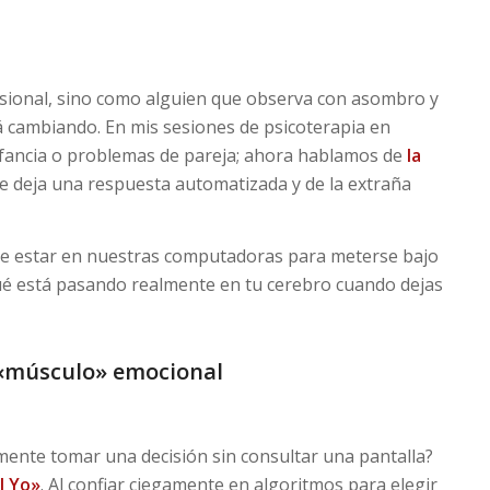
sional, sino como alguien que observa con asombro y
 cambiando. En mis sesiones de psicoterapia en
nfancia o problemas de pareja; ahora hablamos de
la
e deja una respuesta automatizada y de la extraña
e estar en nuestras computadoras para meterse bajo
qué está pasando realmente en tu cerebro cuando dejas
l «músculo» emocional
mamente tomar una decisión sin consultar una pantalla?
l Yo»
. Al confiar ciegamente en algoritmos para elegir