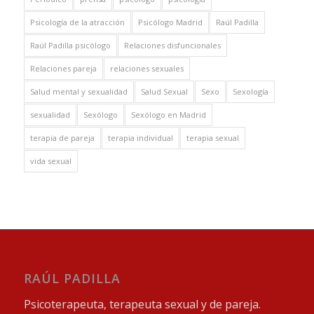
Psicología de la atracción
Psicólogo Madrid
Raúl Padilla
Raúl Padilla psicólogo
Relaciones disfuncionales
Relaciones pareja
relaciones sexuales
Salud mental y sexualidad
Salud Sexual
Sexo
Sexología
sexualidad
Sexólogo
Sexólogo en Madrid
terapia de pareja
terapia individual
terapia sexual
vida sexual
RAÚL PADILLA
Psicoterapeuta, terapeuta sexual y de pareja.