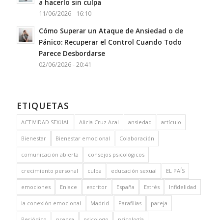
a hacerlo sin culpa
11/06/2026 - 16:10
Cómo Superar un Ataque de Ansiedad o de
Pánico: Recuperar el Control Cuando Todo
Parece Desbordarse
02/06/2026 - 20:41
ETIQUETAS
ACTIVIDAD SEXUAL
Alicia Cruz Acal
ansiedad
artículo
Bienestar
Bienestar emocional
Colaboración
comunicación abierta
consejos psicológicos
crecimiento personal
culpa
educación sexual
EL PAÍS
emociones
Enlace
escritor
España
Estrés
Infidelidad
la conexión emocional
Madrid
Parafilias
pareja
Periódico
prensa
psicologo
psicología