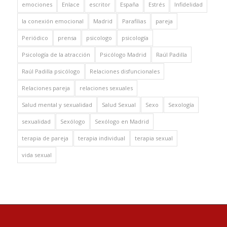
emociones
Enlace
escritor
España
Estrés
Infidelidad
la conexión emocional
Madrid
Parafilias
pareja
Periódico
prensa
psicologo
psicología
Psicología de la atracción
Psicólogo Madrid
Raúl Padilla
Raúl Padilla psicólogo
Relaciones disfuncionales
Relaciones pareja
relaciones sexuales
Salud mental y sexualidad
Salud Sexual
Sexo
Sexología
sexualidad
Sexólogo
Sexólogo en Madrid
terapia de pareja
terapia individual
terapia sexual
vida sexual