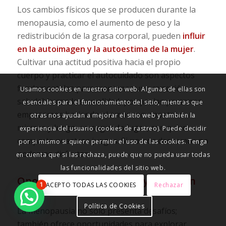
Los cambios físicos que se producen durante la
menopausia, como el aumento de peso y la
redistribución de la grasa corporal, pueden
influir
en la autoimagen y la autoestima de la mujer
.
Cultivar una actitud positiva hacia el propio
cuerpo y practicar el autocuidado son aspectos
fundamentales para mantener una conexión
Usamos cookies en nuestro sitio web. Algunas de ellas son
saludable con la sexualidad, porque las personas
esenciales para el funcionamiento del sitio, mientras que
empezamos haciendo el amor con nosotras
otras nos ayudan a mejorar el sitio web y también la
mismas y luego, en segundo lugar, con quien
experiencia del usuario (cookies de rastreo). Puede decidir
comparte nuestros juegos. Si no nos deseamos no
por si mismo si quiere permitir el uso de las cookies. Tenga
podemos disfrutar.
en cuenta que si las rechaza, puede que no pueda usar todas
las funcionalidades del sitio web.
Oportunidades de placer y conexión
ACEPTO TODAS LAS COOKIES
Rechazar
1
emocional
Política de Cookies
La menopausia no solo presenta desafíos;
también ofrece oportunidades para explorar