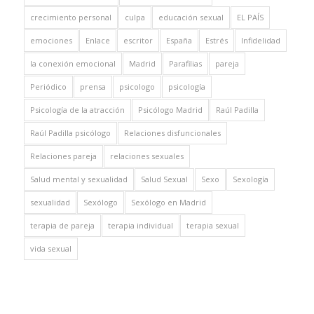
crecimiento personal
culpa
educación sexual
EL PAÍS
emociones
Enlace
escritor
España
Estrés
Infidelidad
la conexión emocional
Madrid
Parafilias
pareja
Periódico
prensa
psicologo
psicología
Psicología de la atracción
Psicólogo Madrid
Raúl Padilla
Raúl Padilla psicólogo
Relaciones disfuncionales
Relaciones pareja
relaciones sexuales
Salud mental y sexualidad
Salud Sexual
Sexo
Sexología
sexualidad
Sexólogo
Sexólogo en Madrid
terapia de pareja
terapia individual
terapia sexual
vida sexual