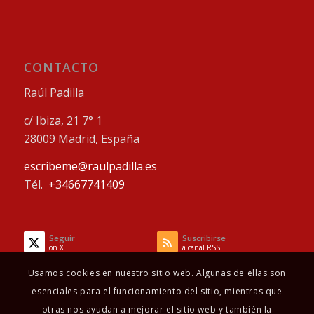
CONTACTO
Raúl Padilla
c/ Ibiza, 21 7° 1
28009 Madrid, España
escribeme@raulpadilla.es
Tél.
+34667741409
Seguir
Suscribirse
on X
a canal RSS
Usamos cookies en nuestro sitio web. Algunas de ellas son
esenciales para el funcionamiento del sitio, mientras que
otras nos ayudan a mejorar el sitio web y también la