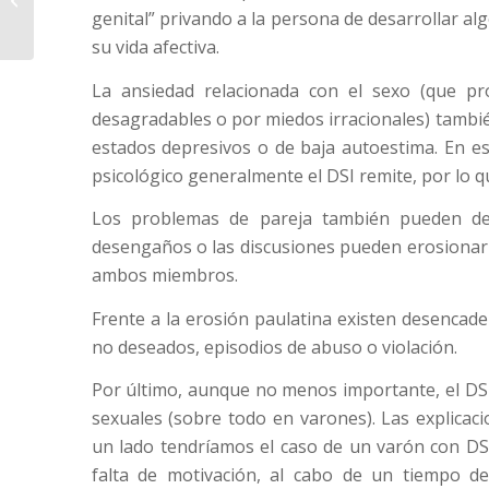
genital” privando a la persona de desarrollar al
Tenemos que hablar
su vida afectiva.
La ansiedad relacionada con el sexo (que pr
desagradables o por miedos irracionales) tambié
estados depresivos o de baja autoestima. En e
psicológico generalmente el DSI remite, por lo q
Los problemas de pareja también pueden des
desengaños o las discusiones pueden erosionar l
ambos miembros.
Frente a la erosión paulatina existen desenca
no deseados, episodios de abuso o violación.
Por último, aunque no menos importante, el DSI
sexuales (sobre todo en varones). Las explicaci
un lado tendríamos el caso de un varón con DSI
falta de motivación, al cabo de un tiempo 