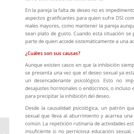
En la pareja la falta de deseo no es impediment
aspectos gratificantes para quien sufre DSI com
males mayores, como mantener la pareja aunque 
sean plato de gusto. Cuando esta situación se
parte de quien accede sistemáticamente a una ac
¿Cuáles son sus causas?
Aunque existen casos en que la inhibición siem
se presenta una vez que el deseo sexual ya est
un desencadenante psicológico. Esto no im
desajustes hormonales o endocrinos, o incluso e
para precipitar la inhibición del deseo.
Desde la causalidad psicológica, un patrón qu
sexual que lleva al aburrimiento y acarrea una
común. La repetición rutinaria de actividades e
Al hombre también le
insuficiente si no perniciosa educación sexual,
duele la cabeza. TVE