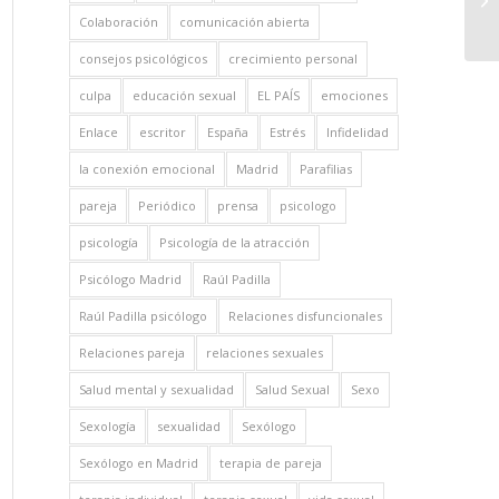
Colaboración
comunicación abierta
consejos psicológicos
crecimiento personal
culpa
educación sexual
EL PAÍS
emociones
Enlace
escritor
España
Estrés
Infidelidad
la conexión emocional
Madrid
Parafilias
pareja
Periódico
prensa
psicologo
psicología
Psicología de la atracción
Psicólogo Madrid
Raúl Padilla
Raúl Padilla psicólogo
Relaciones disfuncionales
Relaciones pareja
relaciones sexuales
Salud mental y sexualidad
Salud Sexual
Sexo
Sexología
sexualidad
Sexólogo
Sexólogo en Madrid
terapia de pareja