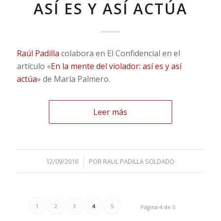
ASÍ ES Y ASÍ ACTÚA
Raúl Padilla
colabora en El Confidencial en el
artículo «
En la mente del violador: así es y así
actúa
» de María Palmero.
Leer más
/
12/09/2016
POR
RAUL PADILLA SOLDADO
1
2
3
4
5
Página 4 de 5