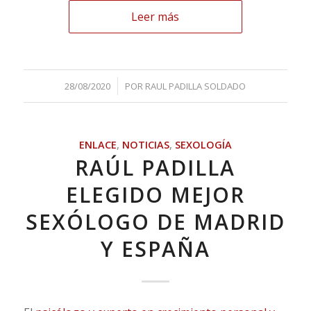
Leer más
/
28/08/2020
POR
RAUL PADILLA SOLDADO
ENLACE
,
NOTICIAS
,
SEXOLOGÍA
RAÚL PADILLA
ELEGIDO MEJOR
SEXÓLOGO DE MADRID
Y ESPAÑA