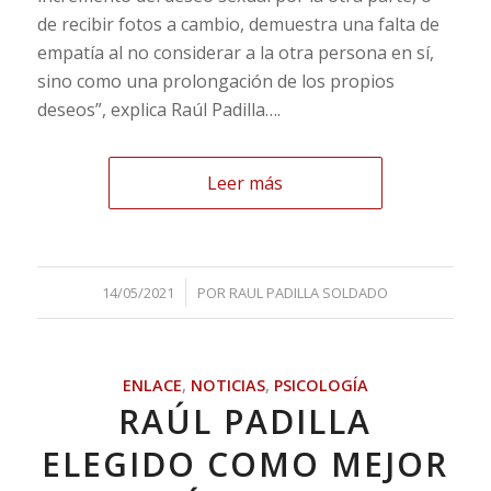
de recibir fotos a cambio, demuestra una falta de
empatía al no considerar a la otra persona en sí,
sino como una prolongación de los propios
deseos”, explica Raúl Padilla….
Leer más
/
14/05/2021
POR
RAUL PADILLA SOLDADO
ENLACE
,
NOTICIAS
,
PSICOLOGÍA
RAÚL PADILLA
ELEGIDO COMO MEJOR