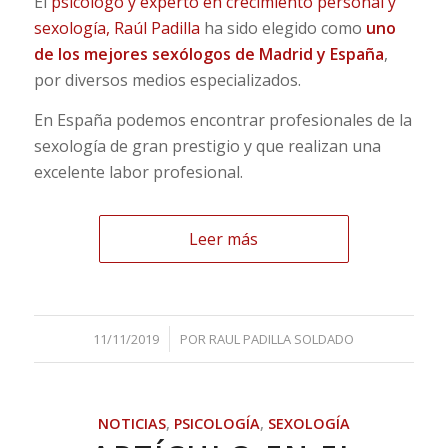
El
psicólogo y experto en crecimiento personal y
sexología, Raúl Padilla
ha sido elegido como
uno
de los mejores sexólogos de Madrid y España
,
por diversos medios especializados.
En España podemos encontrar profesionales de la
sexología de gran prestigio y que realizan una
excelente labor profesional.
Leer más
/
11/11/2019
POR
RAUL PADILLA SOLDADO
NOTICIAS
,
PSICOLOGÍA
,
SEXOLOGÍA