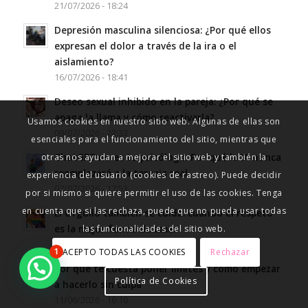
21/07/2026 - 18:24
Depresión masculina silenciosa: ¿Por qué ellos
expresan el dolor a través de la ira o el
aislamiento?
16/07/2026 - 18:41
Deseo sexual inhibido en la pareja: ¿Por qué se
apaga la llama y cómo reactivarla?
Usamos cookies en nuestro sitio web. Algunas de ellas son
09/07/2026 - 22:33
esenciales para el funcionamiento del sitio, mientras que
ChatGPT no es tu psicólogo: Por qué la IA nunca
otras nos ayudan a mejorar el sitio web y también la
reemplazará a la terapia real
experiencia del usuario (cookies de rastreo). Puede decidir
07/07/2026 - 17:53
por si mismo si quiere permitir el uso de las cookies. Tenga
en cuenta que si las rechaza, puede que no pueda usar todas
El Orgullo también se cuida: cuando el respeto
es la mejor forma de amar
las funcionalidades del sitio web.
02/07/2026 - 20:39
ACEPTO TODAS LAS COOKIES
Rechazar
1
Por qué te cuesta poner límites y cómo empezar
Política de Cookies
a hacerlo sin culpa
11/06/2026 - 16:10