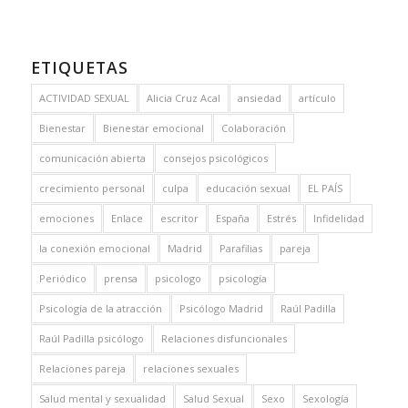
ETIQUETAS
ACTIVIDAD SEXUAL
Alicia Cruz Acal
ansiedad
artículo
Bienestar
Bienestar emocional
Colaboración
comunicación abierta
consejos psicológicos
crecimiento personal
culpa
educación sexual
EL PAÍS
emociones
Enlace
escritor
España
Estrés
Infidelidad
la conexión emocional
Madrid
Parafilias
pareja
Periódico
prensa
psicologo
psicología
Psicología de la atracción
Psicólogo Madrid
Raúl Padilla
Raúl Padilla psicólogo
Relaciones disfuncionales
Relaciones pareja
relaciones sexuales
Salud mental y sexualidad
Salud Sexual
Sexo
Sexología