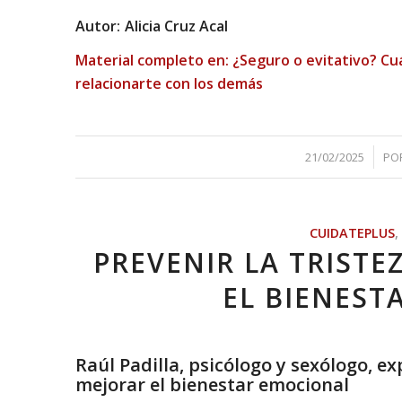
Autor:
Alicia Cruz Acal
Material completo en:
¿Seguro o evitativo? Cu
relacionarte con los demás
/
21/02/2025
PO
CUIDATEPLUS
,
PREVENIR LA TRISTE
EL BIENEST
Raúl Padilla, psicólogo y sexólogo, ex
mejorar el bienestar emocional