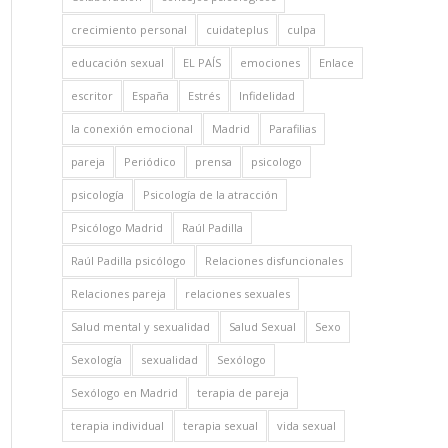
crecimiento personal
cuidateplus
culpa
educación sexual
EL PAÍS
emociones
Enlace
escritor
España
Estrés
Infidelidad
la conexión emocional
Madrid
Parafilias
pareja
Periódico
prensa
psicologo
psicología
Psicología de la atracción
Psicólogo Madrid
Raúl Padilla
Raúl Padilla psicólogo
Relaciones disfuncionales
Relaciones pareja
relaciones sexuales
Salud mental y sexualidad
Salud Sexual
Sexo
Sexología
sexualidad
Sexólogo
Sexólogo en Madrid
terapia de pareja
terapia individual
terapia sexual
vida sexual