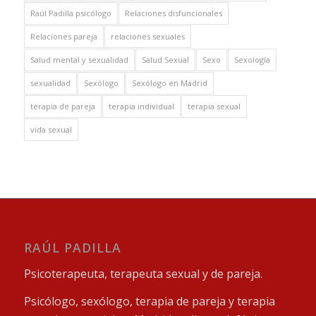
Raúl Padilla psicólogo
Relaciones disfuncionales
Relaciones pareja
relaciones sexuales
Salud mental y sexualidad
Salud Sexual
Sexo
Sexología
sexualidad
Sexólogo
Sexólogo en Madrid
terapia de pareja
terapia individual
terapia sexual
vida sexual
RAÚL PADILLA
Psicoterapeuta, terapeuta sexual y de pareja.
Psicólogo, sexólogo, terapia de pareja y terapia