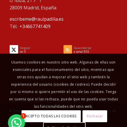
c/ Ibiza, 21 7° 1
28009 Madrid, España
escribeme@raulpadilla.es
Tél.
+34667741409
Seguir
Suscribirse
on X
a canal RSS
Usamos cookies en nuestro sitio web. Algunas de ellas son
esenciales para el funcionamiento del sitio, mientras que
otras nos ayudan a mejorar el sitio web y también la
experiencia del usuario (cookies de rastreo). Puede decidir
por si mismo si quiere permitir el uso de las cookies. Tenga
en cuenta que si las rechaza, puede que no pueda usar todas
las funcionalidades del sitio web.
© Copyright - 2025 - Raul Padilla Psicoterapeuta, terapeuta sexual y de
ACEPTO TODAS LAS COOKIES
Rechazar
1
pareja
Diseño Web
Marketing digital
FF Informática y Comunicación