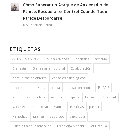
Cómo Superar un Ataque de Ansiedad o de
Pánico: Recuperar el Control Cuando Todo
Parece Desbordarse
02/06/2026 - 20:41
ETIQUETAS
ACTIVIDAD SEXUAL
Alicia Cruz Acal
ansiedad
artículo
Bienestar
Bienestar emocional
Colaboración
comunicación abierta
consejos psicológicos
crecimiento personal
culpa
educación sexual
EL PAÍS
emociones
Enlace
escritor
España
Estrés
Infidelidad
la conexión emocional
Madrid
Parafilias
pareja
Periódico
prensa
psicologo
psicología
Psicología de la atracción
Psicólogo Madrid
Raúl Padilla