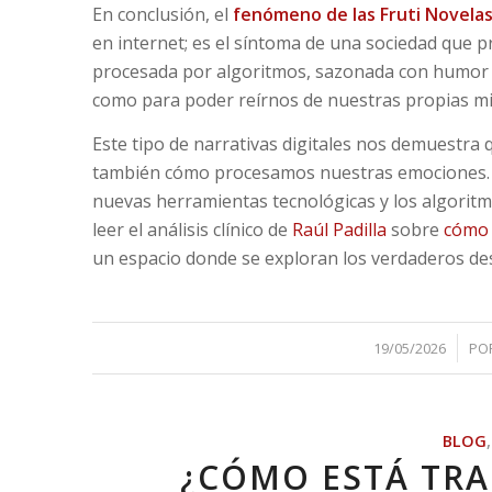
En conclusión, el
fenómeno de las Fruti Novela
en internet; es el síntoma de una sociedad que 
procesada por algoritmos, sazonada con humor a
como para poder reírnos de nuestras propias mis
Este tipo de narrativas digitales nos demuestra 
también cómo procesamos nuestras emociones. S
nuevas herramientas tecnológicas y los algori
leer el análisis clínico de
Raúl Padilla
sobre
cómo 
un espacio donde se exploran los verdaderos des
/
19/05/2026
PO
BLOG
¿CÓMO ESTÁ TR