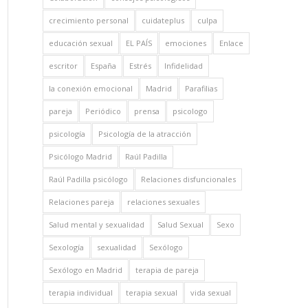
crecimiento personal
cuidateplus
culpa
educación sexual
EL PAÍS
emociones
Enlace
escritor
España
Estrés
Infidelidad
la conexión emocional
Madrid
Parafilias
pareja
Periódico
prensa
psicologo
psicología
Psicología de la atracción
Psicólogo Madrid
Raúl Padilla
Raúl Padilla psicólogo
Relaciones disfuncionales
Relaciones pareja
relaciones sexuales
Salud mental y sexualidad
Salud Sexual
Sexo
Sexología
sexualidad
Sexólogo
Sexólogo en Madrid
terapia de pareja
terapia individual
terapia sexual
vida sexual