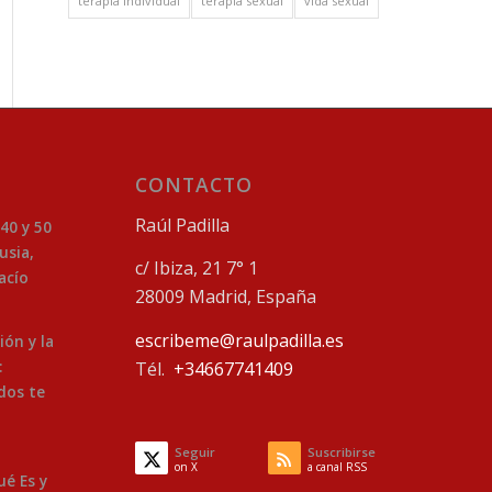
terapia individual
terapia sexual
vida sexual
CONTACTO
Raúl Padilla
 40 y 50
usia,
c/ Ibiza, 21 7° 1
acío
28009 Madrid, España
escribeme@raulpadilla.es
ión y la
:
Tél.
+34667741409
dos te
Seguir
Suscribirse
on X
a canal RSS
ué Es y