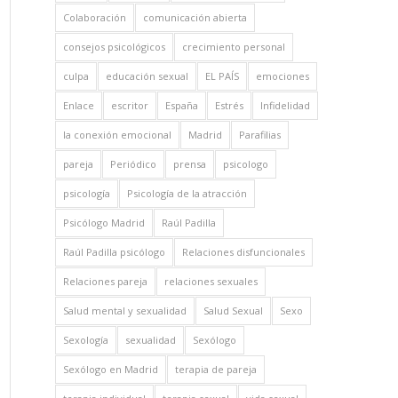
Colaboración
comunicación abierta
consejos psicológicos
crecimiento personal
culpa
educación sexual
EL PAÍS
emociones
Enlace
escritor
España
Estrés
Infidelidad
la conexión emocional
Madrid
Parafilias
pareja
Periódico
prensa
psicologo
psicología
Psicología de la atracción
Psicólogo Madrid
Raúl Padilla
Raúl Padilla psicólogo
Relaciones disfuncionales
Relaciones pareja
relaciones sexuales
Salud mental y sexualidad
Salud Sexual
Sexo
Sexología
sexualidad
Sexólogo
Sexólogo en Madrid
terapia de pareja