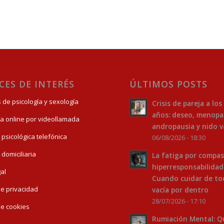
CES DE INTERÉS
ÚLTIMOS POSTS
s de psicología y sexología
Crisis de pareja a los
años: deseo, menopa
ía online por videollamada
andropausia y nido v
 psicológica telefónica
06/08/2026 - 18:30
 domiciliaria
La fatiga por compas
hiperresponsabilidad
gal
Cuando cuidar de to
 de privacidad
vacía por dentro
28/07/2026 - 17:10
 de cookies
Rumiación Mental: Q