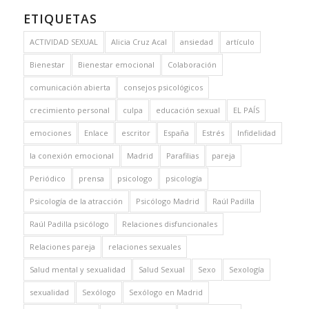
ETIQUETAS
ACTIVIDAD SEXUAL
Alicia Cruz Acal
ansiedad
artículo
Bienestar
Bienestar emocional
Colaboración
comunicación abierta
consejos psicológicos
crecimiento personal
culpa
educación sexual
EL PAÍS
emociones
Enlace
escritor
España
Estrés
Infidelidad
la conexión emocional
Madrid
Parafilias
pareja
Periódico
prensa
psicologo
psicología
Psicología de la atracción
Psicólogo Madrid
Raúl Padilla
Raúl Padilla psicólogo
Relaciones disfuncionales
Relaciones pareja
relaciones sexuales
Salud mental y sexualidad
Salud Sexual
Sexo
Sexología
sexualidad
Sexólogo
Sexólogo en Madrid