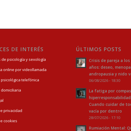
CES DE INTERÉS
ÚLTIMOS POSTS
s de psicología y sexología
Crisis de pareja a los
años: deseo, menopa
ía online por videollamada
andropausia y nido v
 psicológica telefónica
06/08/2026 - 18:30
 domiciliaria
La fatiga por compas
hiperresponsabilidad
gal
Cuando cuidar de to
 de privacidad
vacía por dentro
28/07/2026 - 17:10
 de cookies
Rumiación Mental: Q