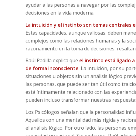
ayudar a las personas a navegar por las complej
decisiones en la vida moderna.
La intuición y el instinto son temas centrale
Estas capacidades, aunque valiosas, deben mane
complejos como las relaciones humanas y la soci
razonamiento en la toma de decisiones, resaltan
Raúl Padilla explica que
el instinto está ligado 
de forma inconsciente
. La intuición, por su pa
situaciones u objetos sin un análisis lógico prev
las personas, que puede ser tan útil como traicion
está íntimamente relacionado con las experienci
pueden incluso transformar nuestras respuestas 
Los Psicólogos señalan que la personalidad influy
Aquellos con una mentalidad más rígida y raciona
el análisis lógico. Por otro lado, las personas e
capacidad no racional. Sin embargo, Raúl adviert