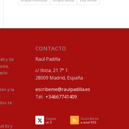
terapia individual
terapia sexual
vida sexual
CONTACTO
Raúl Padilla
 40 y 50
usia,
c/ Ibiza, 21 7° 1
acío
28009 Madrid, España
escribeme@raulpadilla.es
ión y la
:
Tél.
+34667741409
dos te
Seguir
Suscribirse
on X
a canal RSS
ué Es y