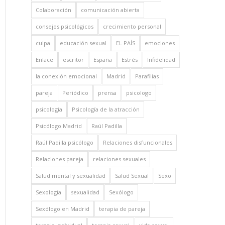
Colaboración
comunicación abierta
consejos psicológicos
crecimiento personal
culpa
educación sexual
EL PAÍS
emociones
Enlace
escritor
España
Estrés
Infidelidad
la conexión emocional
Madrid
Parafilias
pareja
Periódico
prensa
psicologo
psicología
Psicología de la atracción
Psicólogo Madrid
Raúl Padilla
Raúl Padilla psicólogo
Relaciones disfuncionales
Relaciones pareja
relaciones sexuales
Salud mental y sexualidad
Salud Sexual
Sexo
Sexología
sexualidad
Sexólogo
Sexólogo en Madrid
terapia de pareja