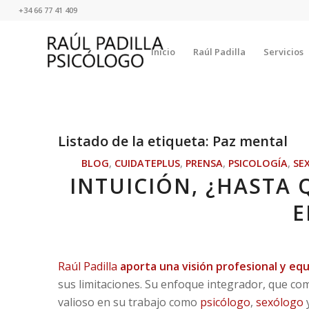
+34 66 77 41 409
Inicio
Raúl Padilla
Servicios
Listado de la etiqueta:
Paz mental
BLOG
,
CUIDATEPLUS
,
PRENSA
,
PSICOLOGÍA
,
SE
INTUICIÓN, ¿HASTA
E
Raúl Padilla
aporta una visión profesional y equi
sus limitaciones. Su enfoque integrador, que co
valioso en su trabajo como
psicólogo
,
sexólogo