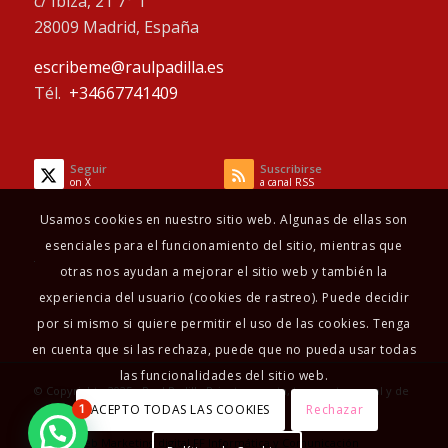
c/ Ibiza, 21 7° 1
28009 Madrid, España
escribeme@raulpadilla.es
Tél.
+34667741409
Seguir
Suscribirse
on X
a canal RSS
Usamos cookies en nuestro sitio web. Algunas de ellas son
esenciales para el funcionamiento del sitio, mientras que
otras nos ayudan a mejorar el sitio web y también la
experiencia del usuario (cookies de rastreo). Puede decidir
por si mismo si quiere permitir el uso de las cookies. Tenga
en cuenta que si las rechaza, puede que no pueda usar todas
las funcionalidades del sitio web.
© Copyright - 2025 - Raul Padilla Psicoterapeuta, terapeuta sexual y de
ACEPTO TODAS LAS COOKIES
Rechazar
1
pareja
Diseño Web
Marketing digital
FF Informática y Comunicación