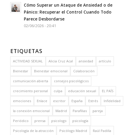
Cómo Superar un Ataque de Ansiedad o de
Pánico: Recuperar el Control Cuando Todo
Parece Desbordarse
02/06/2026 - 20:41
ETIQUETAS
ACTIVIDAD SEXUAL
Alicia Cruz Acal
ansiedad
artículo
Bienestar
Bienestar emocional
Colaboración
comunicación abierta
consejos psicológicos
crecimiento personal
culpa
educación sexual
EL PAÍS
emociones
Enlace
escritor
España
Estrés
Infidelidad
la conexión emocional
Madrid
Parafilias
pareja
Periódico
prensa
psicologo
psicología
Psicología de la atracción
Psicólogo Madrid
Raúl Padilla