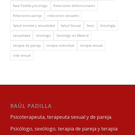
Raúl Padilla psicólogo
Relaciones disfuncionales
Relaciones pareja
relaciones sexuales
Salud mental y sexualidad
Salud Sexual
Sexo
Sexología
sexualidad
Sexólogo
Sexólogo en Madrid
terapia de pareja
terapia individual
terapia sexual
vida sexual
RAÚL PADILLA
Psicoterapeuta, terapeuta sexual y de pareja.
Psicólogo, sexólogo, terapia de pareja y terapia