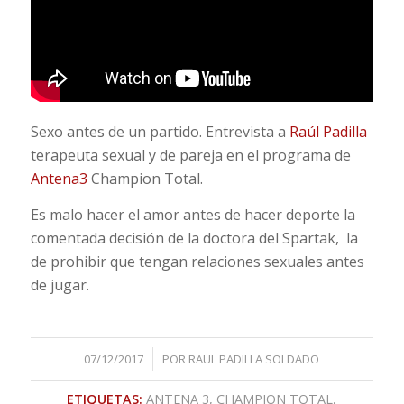
Sexo antes de un partido. Entrevista a
Raúl Padilla
terapeuta sexual y de pareja en el programa de
Antena3
Champion Total.
Es malo hacer el amor antes de hacer deporte la
comentada decisión de la doctora del Spartak, la
de prohibir que tengan relaciones sexuales antes
de jugar.
/
07/12/2017
POR
RAUL PADILLA SOLDADO
ETIQUETAS:
ANTENA 3
,
CHAMPION TOTAL
,