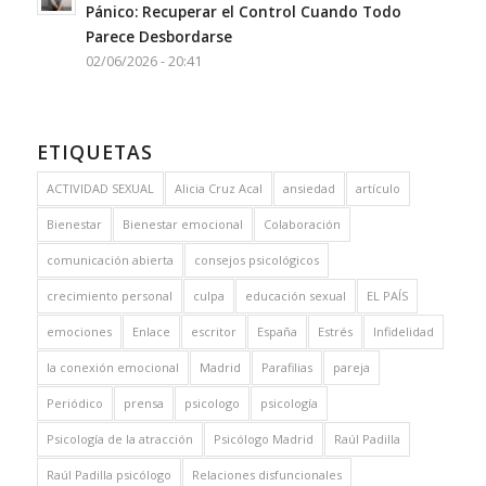
Pánico: Recuperar el Control Cuando Todo
Parece Desbordarse
02/06/2026 - 20:41
ETIQUETAS
ACTIVIDAD SEXUAL
Alicia Cruz Acal
ansiedad
artículo
Bienestar
Bienestar emocional
Colaboración
comunicación abierta
consejos psicológicos
crecimiento personal
culpa
educación sexual
EL PAÍS
emociones
Enlace
escritor
España
Estrés
Infidelidad
la conexión emocional
Madrid
Parafilias
pareja
Periódico
prensa
psicologo
psicología
Psicología de la atracción
Psicólogo Madrid
Raúl Padilla
Raúl Padilla psicólogo
Relaciones disfuncionales