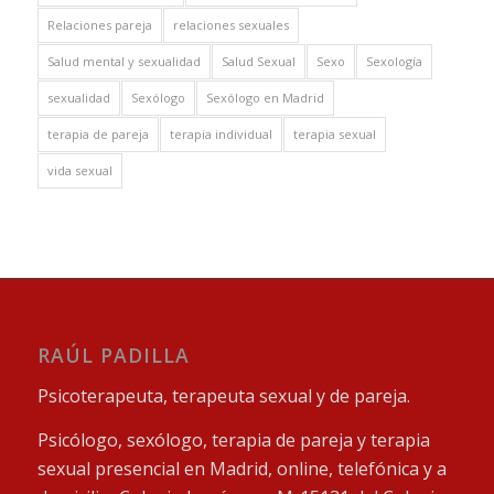
Relaciones pareja
relaciones sexuales
Salud mental y sexualidad
Salud Sexual
Sexo
Sexología
sexualidad
Sexólogo
Sexólogo en Madrid
terapia de pareja
terapia individual
terapia sexual
vida sexual
RAÚL PADILLA
Psicoterapeuta, terapeuta sexual y de pareja.
Psicólogo, sexólogo, terapia de pareja y terapia
sexual presencial en Madrid, online, telefónica y a