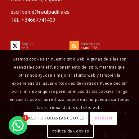
escribeme@raulpadilla.es
Tél.
+34667741409
Seguir
Suscribirse
on X
a canal RSS
Usamos cookies en nuestro sitio web. Algunas de ellas son
esenciales para el funcionamiento del sitio, mientras que
otras nos ayudan a mejorar el sitio web y también la
experiencia del usuario (cookies de rastreo). Puede decidir
por si mismo si quiere permitir el uso de las cookies. Tenga
en cuenta que si las rechaza, puede que no pueda usar todas
las funcionalidades del sitio web.
© Copyright - 2025 - Raul Padilla Psicoterapeuta, terapeuta sexual y de
ACEPTO TODAS LAS COOKIES
Rechazar
1
pareja
Diseño Web
Marketing digital
FF Informática y Comunicación
Política de Cookies