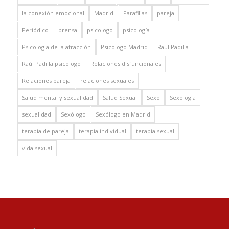
la conexión emocional
Madrid
Parafilias
pareja
Periódico
prensa
psicologo
psicología
Psicología de la atracción
Psicólogo Madrid
Raúl Padilla
Raúl Padilla psicólogo
Relaciones disfuncionales
Relaciones pareja
relaciones sexuales
Salud mental y sexualidad
Salud Sexual
Sexo
Sexología
sexualidad
Sexólogo
Sexólogo en Madrid
terapia de pareja
terapia individual
terapia sexual
vida sexual