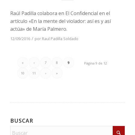
Raúl Padilla colabora en El Confidencial en el
artículo «En la mente del violador: así es y así
actúa» de María Palmero.
/
12/09/2016
por
Raul Padilla Soldado
«
‹
7
8
9
Página 9 de 12
10
11
›
»
BUSCAR