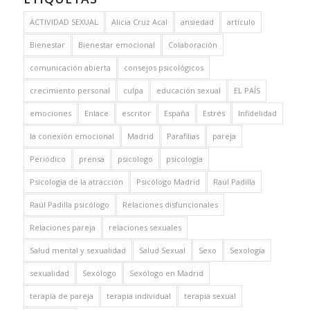
ACTIVIDAD SEXUAL
Alicia Cruz Acal
ansiedad
artículo
Bienestar
Bienestar emocional
Colaboración
comunicación abierta
consejos psicológicos
crecimiento personal
culpa
educación sexual
EL PAÍS
emociones
Enlace
escritor
España
Estrés
Infidelidad
la conexión emocional
Madrid
Parafilias
pareja
Periódico
prensa
psicologo
psicología
Psicología de la atracción
Psicólogo Madrid
Raúl Padilla
Raúl Padilla psicólogo
Relaciones disfuncionales
Relaciones pareja
relaciones sexuales
Salud mental y sexualidad
Salud Sexual
Sexo
Sexología
sexualidad
Sexólogo
Sexólogo en Madrid
terapia de pareja
terapia individual
terapia sexual