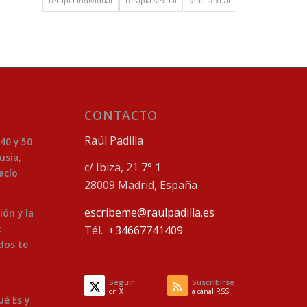
terapia individual
terapia sexual
vida sexual
CONTACTO
Raúl Padilla
 40 y 50
usia,
c/ Ibiza, 21 7° 1
acío
28009 Madrid, España
escribeme@raulpadilla.es
ión y la
:
Tél.
+34667741409
dos te
Seguir
Suscribirse
on X
a canal RSS
ué Es y