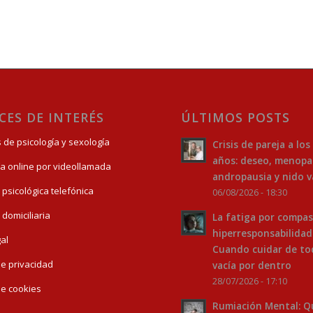
CES DE INTERÉS
ÚLTIMOS POSTS
s de psicología y sexología
Crisis de pareja a los
años: deseo, menopa
ía online por videollamada
andropausia y nido v
 psicológica telefónica
06/08/2026 - 18:30
 domiciliaria
La fatiga por compas
hiperresponsabilidad
gal
Cuando cuidar de to
 de privacidad
vacía por dentro
28/07/2026 - 17:10
 de cookies
Rumiación Mental: Q