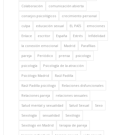
Colaboración
comunicación abierta
consejos psicológicos
crecimiento personal
culpa
educación sexual
EL PAÍS
emociones
Enlace
escritor
España
Estrés
Infidelidad
la conexión emocional
Madrid
Parafilias
pareja
Periódico
prensa
psicologo
psicología
Psicología de la atracción
Psicólogo Madrid
Raúl Padilla
Raúl Padilla psicólogo
Relaciones disfuncionales
Relaciones pareja
relaciones sexuales
Salud mental y sexualidad
Salud Sexual
Sexo
Sexología
sexualidad
Sexólogo
Sexólogo en Madrid
terapia de pareja