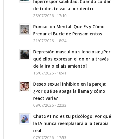
hiperresponsabilidad: Cuando cuidar
de todos te vacía por dentro
28/07/2026 - 17:10
Rumiación Mental: Qué Es y Cómo
Frenar el Bucle de Pensamientos
21/07/2026 - 18:24
Depresión masculina silenciosa: ¿Por
qué ellos expresan el dolor a través
de la ira o el aislamiento?
16/07/2026 - 18:41
Deseo sexual inhibido en la pareja:
¿Por qué se apaga la llama y cómo
reactivarla?
09/07/2026 - 22:33
ChatGPT no es tu psicólogo: Por qué
la IA nunca reemplazará a la terapia
real
07/07/2026 - 17:53