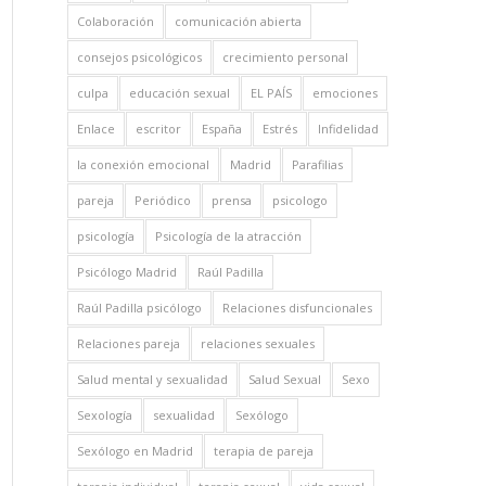
Colaboración
comunicación abierta
consejos psicológicos
crecimiento personal
culpa
educación sexual
EL PAÍS
emociones
Enlace
escritor
España
Estrés
Infidelidad
la conexión emocional
Madrid
Parafilias
pareja
Periódico
prensa
psicologo
psicología
Psicología de la atracción
Psicólogo Madrid
Raúl Padilla
Raúl Padilla psicólogo
Relaciones disfuncionales
Relaciones pareja
relaciones sexuales
Salud mental y sexualidad
Salud Sexual
Sexo
Sexología
sexualidad
Sexólogo
Sexólogo en Madrid
terapia de pareja