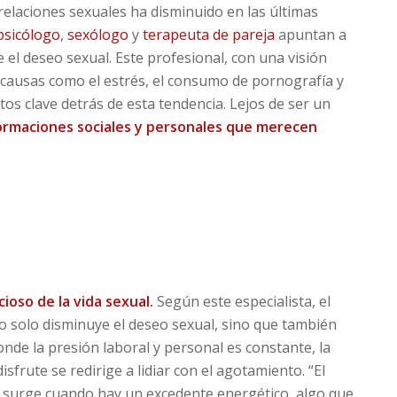
 relaciones sexuales ha disminuido en las últimas
sicólogo
,
sexólogo
y
terapeuta de pareja
apuntan a
 el deseo sexual. Este profesional, con una visión
 causas como el estrés, el consumo de pornografía y
os clave detrás de esta tendencia. Lejos de ser un
rmaciones sociales y personales que merecen
ioso de la vida sexual.
Según este especialista, el
no solo disminuye el deseo sexual, sino que también
onde la presión laboral y personal es constante, la
frute se redirige a lidiar con el agotamiento. “El
e surge cuando hay un excedente energético, algo que