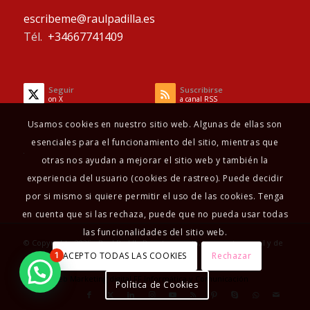
escribeme@raulpadilla.es
Tél.
+34667741409
Seguir
Suscribirse
on X
a canal RSS
Usamos cookies en nuestro sitio web. Algunas de ellas son
esenciales para el funcionamiento del sitio, mientras que
otras nos ayudan a mejorar el sitio web y también la
experiencia del usuario (cookies de rastreo). Puede decidir
por si mismo si quiere permitir el uso de las cookies. Tenga
en cuenta que si las rechaza, puede que no pueda usar todas
las funcionalidades del sitio web.
© Copyright - 2025 - Raul Padilla Psicoterapeuta, terapeuta sexual y de
ACEPTO TODAS LAS COOKIES
Rechazar
1
pareja
Diseño Web
Marketing digital
FF Informática y Comunicación
Política de Cookies