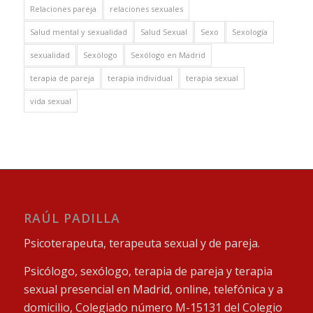
Relaciones pareja
relaciones sexuales
Salud mental y sexualidad
Salud Sexual
Sexo
Sexología
sexualidad
Sexólogo
Sexólogo en Madrid
terapia de pareja
terapia individual
terapia sexual
vida sexual
RAÚL PADILLA
Psicoterapeuta, terapeuta sexual y de pareja.
Psicólogo, sexólogo, terapia de pareja y terapia
sexual presencial en Madrid, online, telefónica y a
domicilio, Colegiado número M-15131 del Colegio