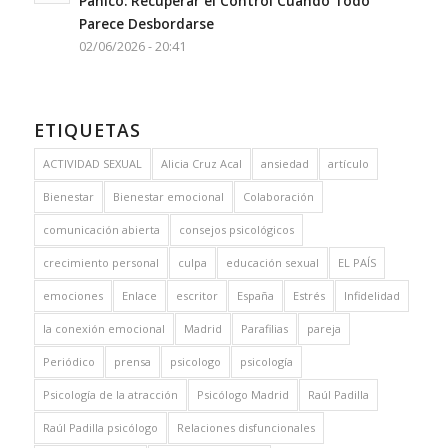
Pánico: Recuperar el Control Cuando Todo
Parece Desbordarse
02/06/2026 - 20:41
ETIQUETAS
ACTIVIDAD SEXUAL
Alicia Cruz Acal
ansiedad
artículo
Bienestar
Bienestar emocional
Colaboración
comunicación abierta
consejos psicológicos
crecimiento personal
culpa
educación sexual
EL PAÍS
emociones
Enlace
escritor
España
Estrés
Infidelidad
la conexión emocional
Madrid
Parafilias
pareja
Periódico
prensa
psicologo
psicología
Psicología de la atracción
Psicólogo Madrid
Raúl Padilla
Raúl Padilla psicólogo
Relaciones disfuncionales