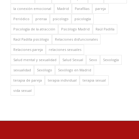
la conexión emocional
Madrid
Parafilias
pareja
Periódico
prensa
psicologo
psicología
Psicología de la atracción
Psicólogo Madrid
Raúl Padilla
Raúl Padilla psicólogo
Relaciones disfuncionales
Relaciones pareja
relaciones sexuales
Salud mental y sexualidad
Salud Sexual
Sexo
Sexología
sexualidad
Sexólogo
Sexólogo en Madrid
terapia de pareja
terapia individual
terapia sexual
vida sexual