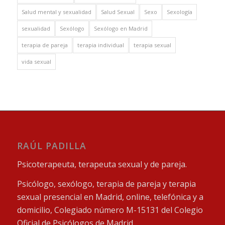
Salud mental y sexualidad
Salud Sexual
Sexo
Sexología
sexualidad
Sexólogo
Sexólogo en Madrid
terapia de pareja
terapia individual
terapia sexual
vida sexual
RAÚL PADILLA
Psicoterapeuta, terapeuta sexual y de pareja.
Psicólogo, sexólogo, terapia de pareja y terapia
sexual presencial en Madrid, online, telefónica y a
domicilio, Colegiado número M-15131 del Colegio
Oficial de Psicólogos de Madrid.