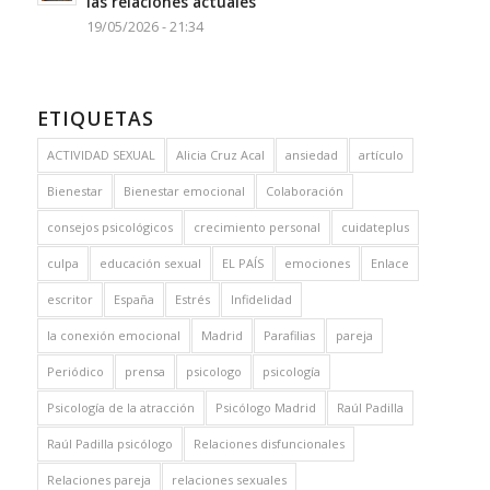
las relaciones actuales
19/05/2026 - 21:34
ETIQUETAS
ACTIVIDAD SEXUAL
Alicia Cruz Acal
ansiedad
artículo
Bienestar
Bienestar emocional
Colaboración
consejos psicológicos
crecimiento personal
cuidateplus
culpa
educación sexual
EL PAÍS
emociones
Enlace
escritor
España
Estrés
Infidelidad
la conexión emocional
Madrid
Parafilias
pareja
Periódico
prensa
psicologo
psicología
Psicología de la atracción
Psicólogo Madrid
Raúl Padilla
Raúl Padilla psicólogo
Relaciones disfuncionales
Relaciones pareja
relaciones sexuales