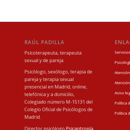
RAÚL PADILLA
ENLA
Psicoterapeuta, terapeuta
Servicio
sexual y de pareja.
Psicolog
Psicólogo, sexólogo, terapia de
Atención
pareja y terapia sexual
Atención
presencial en Madrid, online,
Aviso le
telefónica y a domicilio,
Colegiado número M-15131 del
Política
Colegio Oficial de Psicólogos de
Política
Madrid.
Director psicólogo
Psicantropía
.