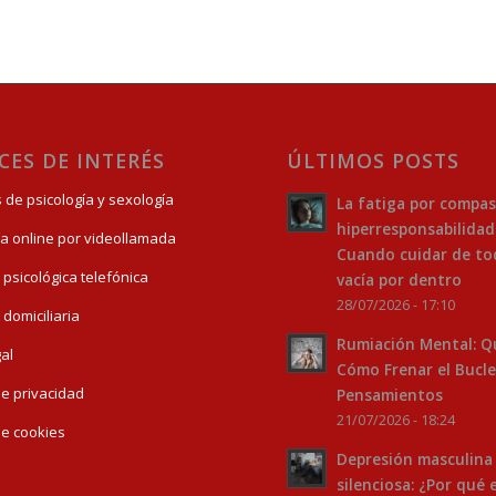
CES DE INTERÉS
ÚLTIMOS POSTS
s de psicología y sexología
La fatiga por compas
hiperresponsabilidad
ía online por videollamada
Cuando cuidar de to
 psicológica telefónica
vacía por dentro
28/07/2026 - 17:10
 domiciliaria
Rumiación Mental: Q
gal
Cómo Frenar el Bucle
 de privacidad
Pensamientos
21/07/2026 - 18:24
 de cookies
Depresión masculina
silenciosa: ¿Por qué 