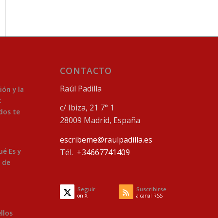
CONTACTO
Raúl Padilla
ión y la
:
c/ Ibiza, 21 7° 1
dos te
28009 Madrid, España
escribeme@raulpadilla.es
ué Es y
Tél.
+34667741409
 de
Seguir
Suscribirse
on X
a canal RSS
ellos