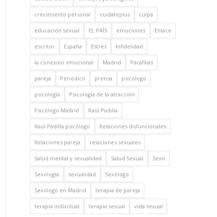
crecimiento personal
cuidateplus
culpa
educación sexual
EL PAÍS
emociones
Enlace
escritor
España
Estrés
Infidelidad
la conexión emocional
Madrid
Parafilias
pareja
Periódico
prensa
psicologo
psicología
Psicología de la atracción
Psicólogo Madrid
Raúl Padilla
Raúl Padilla psicólogo
Relaciones disfuncionales
Relaciones pareja
relaciones sexuales
Salud mental y sexualidad
Salud Sexual
Sexo
Sexología
sexualidad
Sexólogo
Sexólogo en Madrid
terapia de pareja
terapia individual
terapia sexual
vida sexual