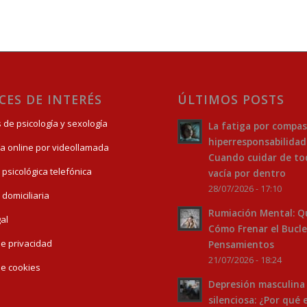
CES DE INTERÉS
ÚLTIMOS POSTS
s de psicología y sexología
La fatiga por compas
hiperresponsabilidad
ía online por videollamada
Cuando cuidar de to
 psicológica telefónica
vacía por dentro
28/07/2026 - 17:10
 domiciliaria
Rumiación Mental: Q
gal
Cómo Frenar el Bucle
 de privacidad
Pensamientos
21/07/2026 - 18:24
 de cookies
Depresión masculina
silenciosa: ¿Por qué 