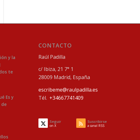
CONTACTO
Raúl Padilla
ión y la
:
c/ Ibiza, 21 7° 1
dos te
28009 Madrid, España
escribeme@raulpadilla.es
ué Es y
Tél.
+34667741409
 de
Seguir
Suscribirse
on X
a canal RSS
ellos