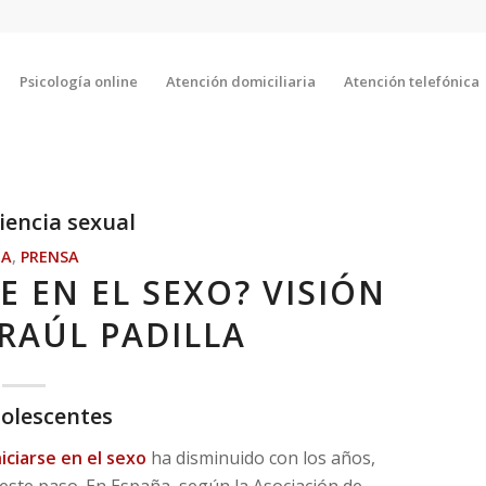
Psicología online
Atención domiciliaria
Atención telefónica
iencia sexual
LA
,
PRENSA
E EN EL SEXO? VISIÓN
 RAÚL PADILLA
dolescentes
niciarse en el sexo
ha disminuido con los años,
este paso. En España, según la Asociación de