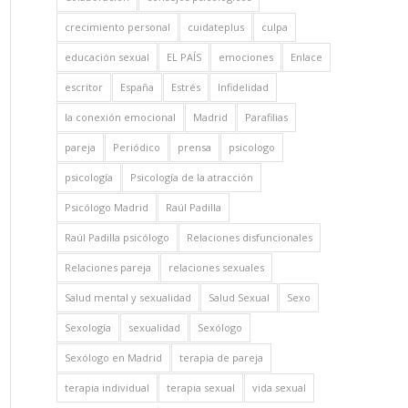
crecimiento personal
cuidateplus
culpa
educación sexual
EL PAÍS
emociones
Enlace
escritor
España
Estrés
Infidelidad
la conexión emocional
Madrid
Parafilias
pareja
Periódico
prensa
psicologo
psicología
Psicología de la atracción
Psicólogo Madrid
Raúl Padilla
Raúl Padilla psicólogo
Relaciones disfuncionales
Relaciones pareja
relaciones sexuales
Salud mental y sexualidad
Salud Sexual
Sexo
Sexología
sexualidad
Sexólogo
Sexólogo en Madrid
terapia de pareja
terapia individual
terapia sexual
vida sexual