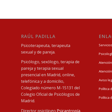
RAÚL PADILLA
ENLA
Psicoterapeuta, terapeuta
Servicio
sexual y de pareja.
Psicolog
Psicólogo, sexólogo, terapia de
Atención
pareja y terapia sexual
Atención
presencial en Madrid, online,
Aviso le
telefónica y a domicilio,
Colegiado número M-15131 del
Política
Colegio Oficial de Psicólogos de
Política
Madrid.
Director psicólogo
Psicantropía
.