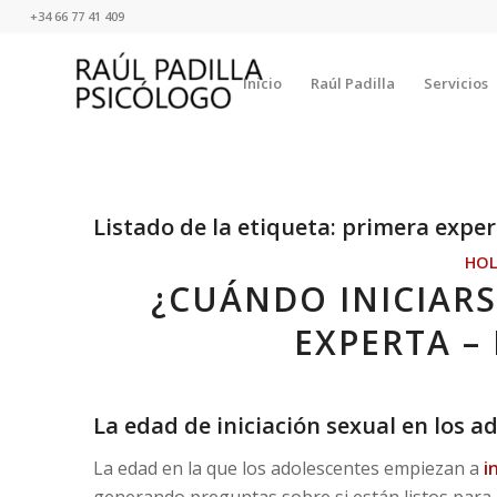
+34 66 77 41 409
Inicio
Raúl Padilla
Servicios
Listado de la etiqueta:
primera exper
HO
¿CUÁNDO INICIARS
EXPERTA –
La edad de iniciación sexual en los a
La edad en la que los adolescentes empiezan a
i
generando preguntas sobre si están listos para 