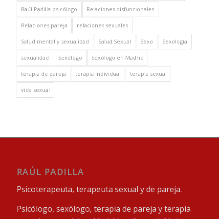
Raúl Padilla psicólogo
Relaciones disfuncionales
Relaciones pareja
relaciones sexuales
Salud mental y sexualidad
Salud Sexual
Sexo
Sexología
sexualidad
Sexólogo
Sexólogo en Madrid
terapia de pareja
terapia individual
terapia sexual
vida sexual
RAÚL PADILLA
Psicoterapeuta, terapeuta sexual y de pareja.
Psicólogo, sexólogo, terapia de pareja y terapia