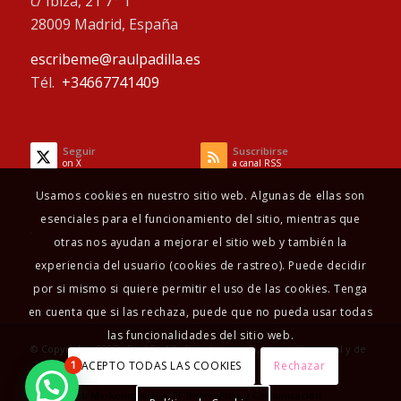
c/ Ibiza, 21 7° 1
28009 Madrid, España
escribeme@raulpadilla.es
Tél.
+34667741409
Seguir
Suscribirse
on X
a canal RSS
Usamos cookies en nuestro sitio web. Algunas de ellas son
esenciales para el funcionamiento del sitio, mientras que
otras nos ayudan a mejorar el sitio web y también la
experiencia del usuario (cookies de rastreo). Puede decidir
por si mismo si quiere permitir el uso de las cookies. Tenga
en cuenta que si las rechaza, puede que no pueda usar todas
las funcionalidades del sitio web.
© Copyright - 2025 - Raul Padilla Psicoterapeuta, terapeuta sexual y de
ACEPTO TODAS LAS COOKIES
Rechazar
1
pareja
Diseño Web
Marketing digital
FF Informática y Comunicación