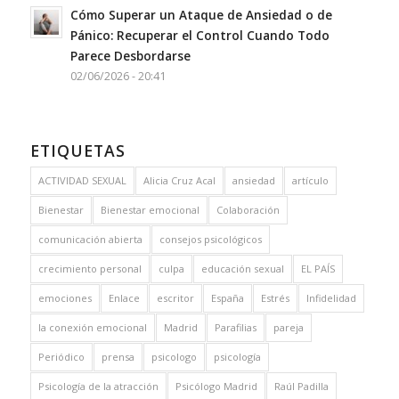
Cómo Superar un Ataque de Ansiedad o de
Pánico: Recuperar el Control Cuando Todo
Parece Desbordarse
02/06/2026 - 20:41
ETIQUETAS
ACTIVIDAD SEXUAL
Alicia Cruz Acal
ansiedad
artículo
Bienestar
Bienestar emocional
Colaboración
comunicación abierta
consejos psicológicos
crecimiento personal
culpa
educación sexual
EL PAÍS
emociones
Enlace
escritor
España
Estrés
Infidelidad
la conexión emocional
Madrid
Parafilias
pareja
Periódico
prensa
psicologo
psicología
Psicología de la atracción
Psicólogo Madrid
Raúl Padilla