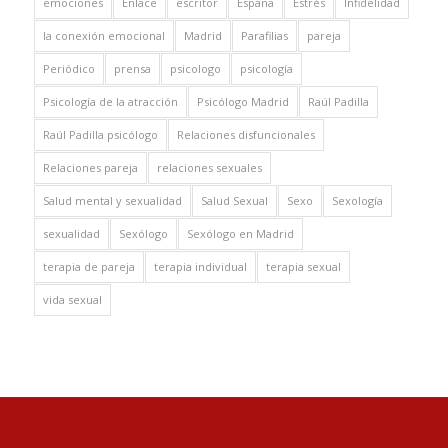
emociones
Enlace
escritor
España
Estrés
Infidelidad
la conexión emocional
Madrid
Parafilias
pareja
Periódico
prensa
psicologo
psicología
Psicología de la atracción
Psicólogo Madrid
Raúl Padilla
Raúl Padilla psicólogo
Relaciones disfuncionales
Relaciones pareja
relaciones sexuales
Salud mental y sexualidad
Salud Sexual
Sexo
Sexología
sexualidad
Sexólogo
Sexólogo en Madrid
terapia de pareja
terapia individual
terapia sexual
vida sexual