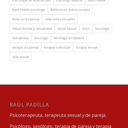
Psicología de la atracción
Psicólogo Madrid
Raúl Padilla
Raúl Padilla psicólogo
Relaciones disfuncionales
Relaciones pareja
relaciones sexuales
Salud mental y sexualidad
Salud Sexual
Sexo
Sexología
sexualidad
Sexólogo
Sexólogo en Madrid
terapia de pareja
terapia individual
terapia sexual
vida sexual
RAÚL PADILLA
Psicoterapeuta, terapeuta sexual y de pareja.
Psicólogo, sexólogo, terapia de pareja y terapia