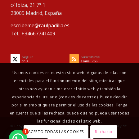
c/ Ibiza, 21 7° 1
28009 Madrid, España
escribeme@raulpadilla.es
Tél.
+34667741409
Seguir
Suscribirse
on X
a canal RSS
Usamos cookies en nuestro sitio web. Algunas de ellas son
esenciales para el funcionamiento del sitio, mientras que
otras nos ayudan a mejorar el sitio web y también la
experiencia del usuario (cookies de rastreo). Puede decidir
por si mismo si quiere permitir el uso de las cookies. Tenga
en cuenta que si las rechaza, puede que no pueda usar todas
las funcionalidades del sitio web.
© Copyright - 2025 - Raul Padilla Psicoterapeuta, terapeuta sexual y de
ACEPTO TODAS LAS COOKIES
Rechazar
1
pareja