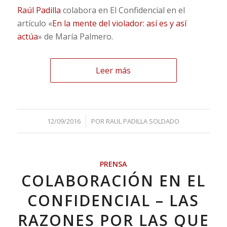
Raúl Padilla
colabora en El Confidencial en el
artículo «
En la mente del violador: así es y así
actúa
» de María Palmero.
Leer más
/
12/09/2016
POR
RAUL PADILLA SOLDADO
PRENSA
COLABORACIÓN EN EL
CONFIDENCIAL – LAS
RAZONES POR LAS QUE