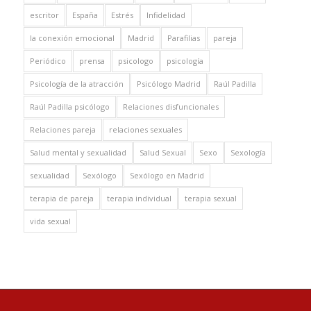
escritor
España
Estrés
Infidelidad
la conexión emocional
Madrid
Parafilias
pareja
Periódico
prensa
psicologo
psicología
Psicología de la atracción
Psicólogo Madrid
Raúl Padilla
Raúl Padilla psicólogo
Relaciones disfuncionales
Relaciones pareja
relaciones sexuales
Salud mental y sexualidad
Salud Sexual
Sexo
Sexología
sexualidad
Sexólogo
Sexólogo en Madrid
terapia de pareja
terapia individual
terapia sexual
vida sexual